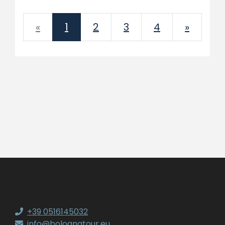
Previous
Next
«
1
2
3
4
»
+39 0516145032
info@bolognatour.eu