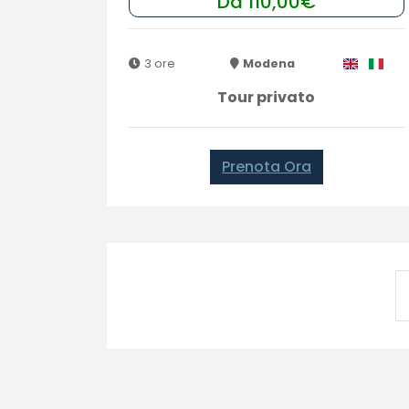
Da 110,00€
3 ore
Modena
Tour privato
Prenota Ora