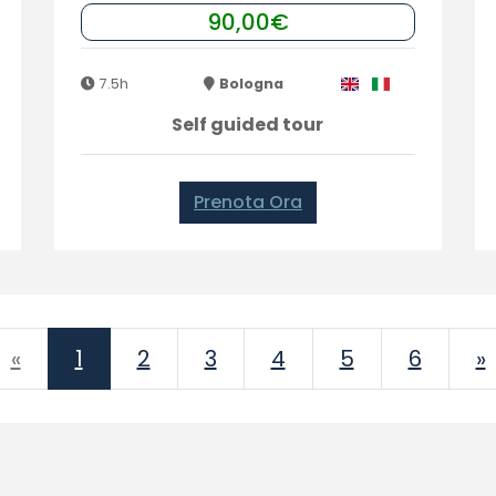
90,00€
7.5h
Bologna
Self guided tour
Prenota Ora
Previous
«
1
2
3
4
5
6
»