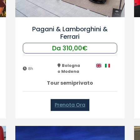
Pagani & Lamborghini &
Ferrari
Da 310,00€
Bologna
8h
o Modena
Tour semiprivato
Prenota Ora