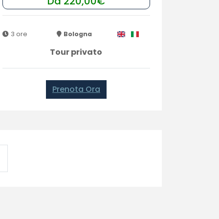
Da 220,00€
3 ore
Bologna
Tour privato
Prenota Ora
Next