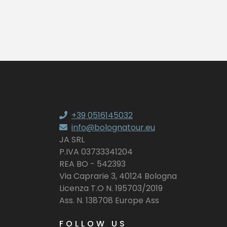
+39 0516145032
info@bolognatour.eu
JA SRL
P.IVA 03733341204
REA BO - 542393
Via Caprarie 3, 40124 Bologna
Licenza T.O N. 195703/2019
Ass. N. 138708 Europe Ass
FOLLOW US