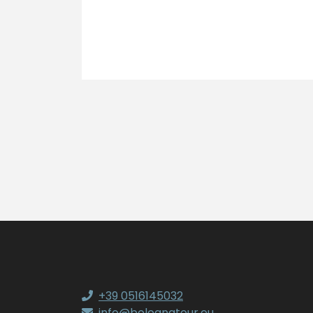
+39 0516145032
info@bolognatour.eu