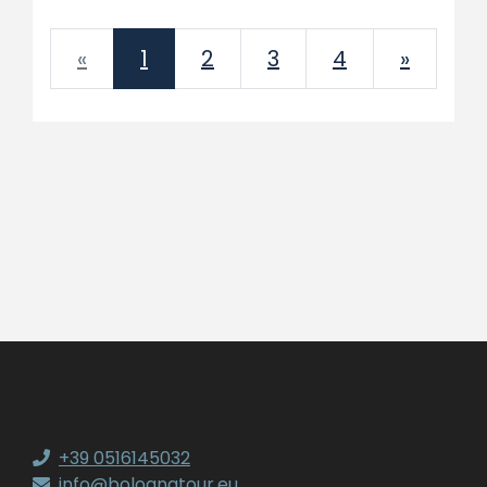
Previous
Next
«
1
2
3
4
»
+39 0516145032
info@bolognatour.eu