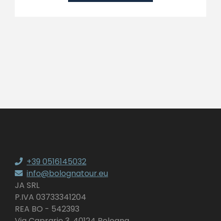
+39 0516145032
info@bolognatour.eu
JA SRL
P.IVA 03733341204
REA BO - 542393
Via Caprarie 3, 40124 Bologna