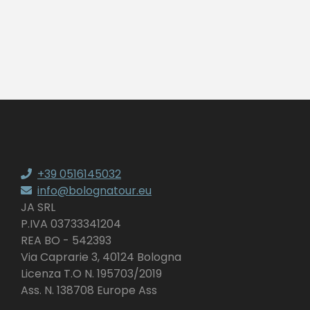
+39 0516145032
info@bolognatour.eu
JA SRL
P.IVA 03733341204
REA BO - 542393
Via Caprarie 3, 40124 Bologna
Licenza T.O N. 195703/2019
Ass. N. 138708 Europe Ass