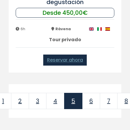
degustación
Desde 450,00€
6h
Rávena
Tour privado
Reservar ahora
ious
1
2
3
4
5
6
7
8