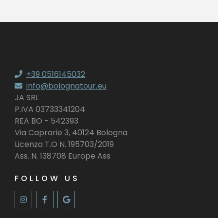
+39 0516145032
info@bolognatour.eu
JA SRL
P.IVA 03733341204
REA BO - 542393
Via Caprarie 3, 40124 Bologna
Licenza T.O N. 195703/2019
Ass. N. 138708 Europe Ass
FOLLOW US