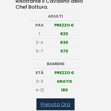
Risotrante Il Cavallino dello
Chef Bottura.
ADULTI
PAX
PREZZO €
1
920
2-4
630
5-7
570
BAMBINI
ETÀ
PREZZO €
0-3
GRATIS
4-12
180
Prenota Ora