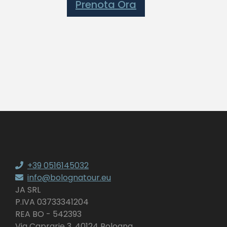
Prenota Ora
+39 0516145032
info@bolognatour.eu
JA SRL
P.IVA 03733341204
REA BO - 542393
Via Caprarie 3, 40124 Bologna