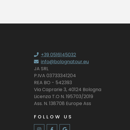
+39 0516145032
info@bolognatour.eu
JA SRL
P.IVA 03733341204
REA BO - 542393
Via Caprarie 3, 40124 Bologna
Licenza T.O N. 195703/2019
Ass. N. 138708 Europe Ass
FOLLOW US