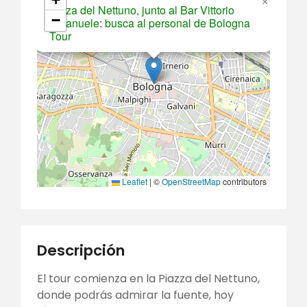
×
Plaza del Nettuno, junto al Bar Vittorio
−
Emanuele: busca al personal de Bologna
Tour
Leaflet
|
©
OpenStreetMap
contributors
Descripción
El tour comienza en la Piazza del Nettuno,
donde podrás admirar la fuente, hoy