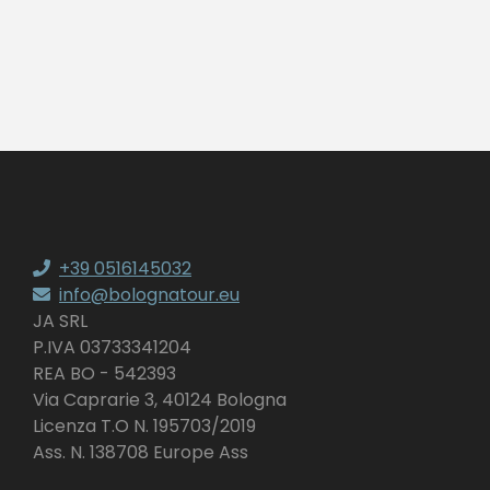
+39 0516145032
info@bolognatour.eu
JA SRL
P.IVA 03733341204
REA BO - 542393
Via Caprarie 3, 40124 Bologna
Licenza T.O N. 195703/2019
Ass. N. 138708 Europe Ass