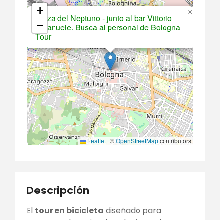
+
×
Plaza del Neptuno - junto al bar Vittorio
−
Emanuele. Busca al personal de Bologna
Tour
Leaflet
|
©
OpenStreetMap
contributors
Descripción
El
tour en bicicleta
diseñado para