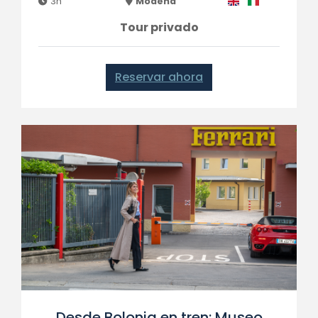
3h
Módena
Tour privado
Reservar ahora
Desde Bolonia en tren: Museo